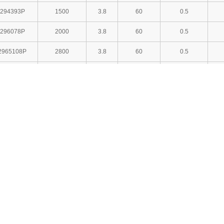
294393P
1500
3.8
60
0.5
296078P
2000
3.8
60
0.5
2965108P
2800
3.8
60
0.5
296585P
2400
3.8
60
0.5
297099P
2400
3.7
60
0.5
294799P
2000
3.8
60
0.5
302040P
185
3.7
120
0.5
303540P
370
3.7
150
0.5
283562P
600
3.7
80
0.5
304362P
960
3.7
60
0.5
305581P
1800
3.8
60
0.5