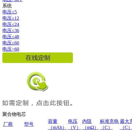
系统
电压≤5
电压≤12
电压≤24
电压≤36
电压≤48
电压≤60
电压>60
聚合物电芯
容量
电压
内阻
标准充电
最大
厂商
型号
（mAh）
（V）
（mΩ）
（C）
（C